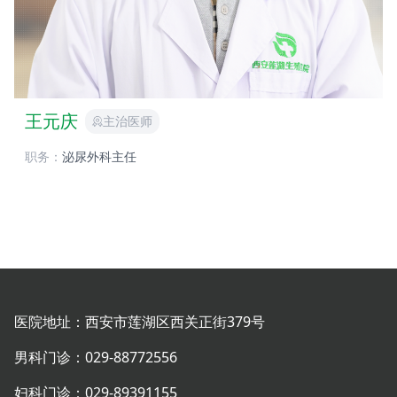
王元庆
主治医师
职务：
泌尿外科主任
医院地址：西安市莲湖区西关正街379号
男科门诊：
029-88772556
妇科门诊：
029-89391155